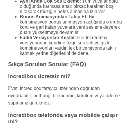
Aynı Anda Çok Ses Ekleme:
Tüm yuvalar dolu
olduğunda karmaşa artar; birkaç karakteri boş
bırakarak müziğin nefes almasına izin ver.
Bonus Animasyonları Takip Et:
Bir
kombinasyon bonus animasyon açtığında o grubu
koru ve geri kalan yuvalara yeni sesler ekleyerek
puanı yükseltmeye devam et.
Farklı Versiyonları Keşfet:
Her Incredibox
versiyonunun kendine özgü ses seti ve gizli
kombinasyonları vardır; tek bir versiyonda takılı
kalmak yerine diğerlerini de dene.
Sıkça Sorulan Sorular (FAQ)
Incredibox ücretsiz mi?
Evet, Incredibox tarayıcı üzerinden doğrudan
oynanabilir; herhangi bir indirme, kurulum veya ödeme
yapmanız gerekmez.
Incredibox telefonda veya mobilde çalışır
mı?