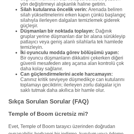
yön değiştirmeyi alışkanlık haline getirin.
Silah kutularına öncelik verin:
Arenada beliren
silah yükseltmelerini erken kapın çünkü başlangıç
silahıyla ilerleyen dalgaları temizlemek giderek
güçleşir.
Düşmanları bir noktada toplayın:
Dağınık
gruplar yerine düşmanları dar bir alana sürükleyip
patlayıcı veya geniş alanlı silahlarla tek hamlede
temizleyin.
İki oyunculu modda görev bölüşümü yapın:
Bir oyuncu düşmanların dikkatini çekerken diğeri
güvenli mesafeden ateş açarsa alan kontrolü çok
daha kolay sağlanır.
Can güçlendirmelerini acele harcamayın:
Canınız kritik seviyeye düşmedikçe can kutularını
toplamayı geciktirin; ilerleyen zorlu dalgalar için
saklı tutmak daha akıllıca bir hamle olur.
Sıkça Sorulan Sorular (FAQ)
Temple of Boom ücretsiz mi?
Evet, Temple of Boom tarayıcı üzerinden doğrudan
oynanabilir; herhangi bir indirme, kurulum veya ödeme