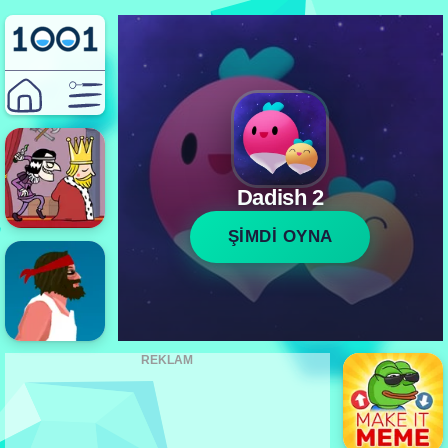
Dadish 2
ŞİMDİ OYNA
REKLAM