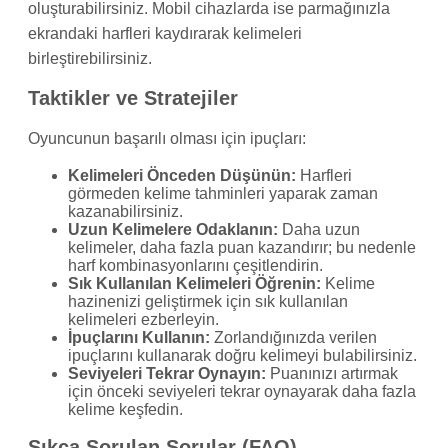
oluşturabilirsiniz. Mobil cihazlarda ise parmağınızla
ekrandaki harfleri kaydırarak kelimeleri
birleştirebilirsiniz.
Taktikler ve Stratejiler
Oyuncunun başarılı olması için ipuçları:
Kelimeleri Önceden Düşünün:
Harfleri
görmeden kelime tahminleri yaparak zaman
kazanabilirsiniz.
Uzun Kelimelere Odaklanın:
Daha uzun
kelimeler, daha fazla puan kazandırır; bu nedenle
harf kombinasyonlarını çeşitlendirin.
Sık Kullanılan Kelimeleri Öğrenin:
Kelime
hazinenizi geliştirmek için sık kullanılan
kelimeleri ezberleyin.
İpuçlarını Kullanın:
Zorlandığınızda verilen
ipuçlarını kullanarak doğru kelimeyi bulabilirsiniz.
Seviyeleri Tekrar Oynayın:
Puanınızı artırmak
için önceki seviyeleri tekrar oynayarak daha fazla
kelime keşfedin.
Sıkça Sorulan Sorular (FAQ)