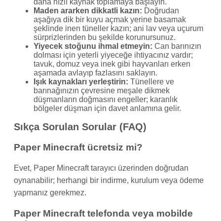
daha hızlı kaynak toplamaya başlayın.
Maden ararken dikkatli kazın:
Doğrudan
aşağıya dik bir kuyu açmak yerine basamak
şeklinde inen tüneller kazın; ani lav veya uçurum
sürprizlerinden bu şekilde korunursunuz.
Yiyecek stoğunu ihmal etmeyin:
Can barınızın
dolması için yeterli yiyeceğe ihtiyacınız vardır;
tavuk, domuz veya inek gibi hayvanları erken
aşamada avlayıp fazlasını saklayın.
Işık kaynakları yerleştirin:
Tünellere ve
barınağınızın çevresine meşale dikmek
düşmanların doğmasını engeller; karanlık
bölgeler düşman için davet anlamına gelir.
Sıkça Sorulan Sorular (FAQ)
Paper Minecraft ücretsiz mi?
Evet, Paper Minecraft tarayıcı üzerinden doğrudan
oynanabilir; herhangi bir indirme, kurulum veya ödeme
yapmanız gerekmez.
Paper Minecraft telefonda veya mobilde