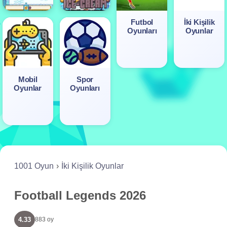
Futbol
İki Kişilik
Oyunları
Oyunlar
Mobil
Spor
Oyunlar
Oyunları
1001 Oyun
İki Kişilik Oyunlar
Football Legends 2026
4.33
883 oy