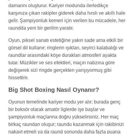
damarını oluşturur. Kariyer modunda ilerledikçe
karşınıza çıkan rakipler giderek daha hırslı ve akıllı hale
gelir. Şampiyonluk kemeri için verilen bu mücadele, her
raundda yeni bir gerilim yaratır.
Oyun, piksel sanatı estetiğine yakın sade ama etkili bir
görsel dil kullanır; ringlerin ışıkları, seyirci kalabalığı ve
raundlar arasındaki köşe durakları atmosferi ayakta
tutar. Müzikler ve ses efektleri, maçın nabzına göre
değişerek sizi ringde gerçekten yarışıyormuş gibi
hissettirir.
Big Shot Boxing Nasıl Oynanır?
Oyunun temelinde kariyer modu yer alır; burada genç
bir boksör olarak amatör liglerde işe başlar ve
şampiyonluk maçlarına doğru yükselirsiniz. Her maç
birkaç raundan oluşur; raundu kazanmak için rakibinizi
nakavt etmeli ya da raund sonunda daha fazla puana