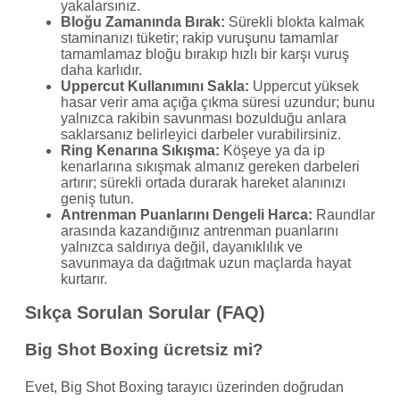
yakalarsınız.
Bloğu Zamanında Bırak:
Sürekli blokta kalmak
staminanızı tüketir; rakip vuruşunu tamamlar
tamamlamaz bloğu bırakıp hızlı bir karşı vuruş
daha karlıdır.
Uppercut Kullanımını Sakla:
Uppercut yüksek
hasar verir ama açığa çıkma süresi uzundur; bunu
yalnızca rakibin savunması bozulduğu anlara
saklarsanız belirleyici darbeler vurabilirsiniz.
Ring Kenarına Sıkışma:
Köşeye ya da ip
kenarlarına sıkışmak almanız gereken darbeleri
artırır; sürekli ortada durarak hareket alanınızı
geniş tutun.
Antrenman Puanlarını Dengeli Harca:
Raundlar
arasında kazandığınız antrenman puanlarını
yalnızca saldırıya değil, dayanıklılık ve
savunmaya da dağıtmak uzun maçlarda hayat
kurtarır.
Sıkça Sorulan Sorular (FAQ)
Big Shot Boxing ücretsiz mi?
Evet, Big Shot Boxing tarayıcı üzerinden doğrudan