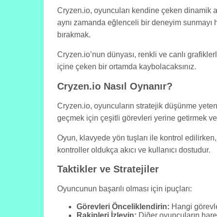
Cryzen.io, oyuncuları kendine çeken dinamik atm
aynı zamanda eğlenceli bir deneyim sunmayı he
bırakmak.
Cryzen.io’nun dünyası, renkli ve canlı grafikler
içine çeken bir ortamda kaybolacaksınız.
Cryzen.io Nasıl Oynanır?
Cryzen.io, oyuncuların stratejik düşünme yetene
geçmek için çeşitli görevleri yerine getirmek v
Oyun, klavyede yön tuşları ile kontrol edilirke
kontroller oldukça akıcı ve kullanıcı dostudur.
Taktikler ve Stratejiler
Oyuncunun başarılı olması için ipuçları:
Görevleri Önceliklendirin:
Hangi görevler
Rakipleri İzleyin:
Diğer oyuncuların hareke