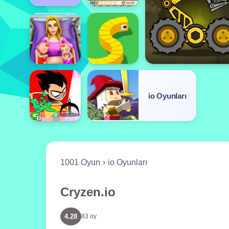
io Oyunları
1001 Oyun
io Oyunları
Cryzen.io
4.28
83 oy