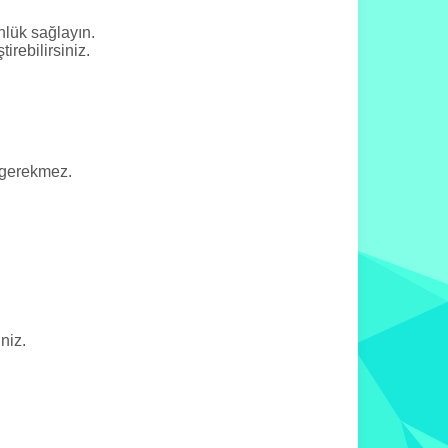
nlük sağlayın.
irebilirsiniz.
 gerekmez.
niz.