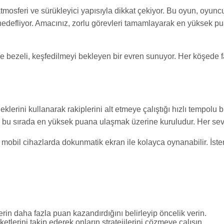
osferi ve sürükleyici yapısıyla dikkat çekiyor. Bu oyun, oyuncula
defliyor. Amacınız, zorlu görevleri tamamlayarak en yüksek puan
le bezeli, keşfedilmeyi bekleyen bir evren sunuyor. Her köşede far
klerini kullanarak rakiplerini alt etmeye çalıştığı hızlı tempolu 
e bu sırada en yüksek puana ulaşmak üzerine kuruludur. Her seviy
n, mobil cihazlarda dokunmatik ekran ile kolayca oynanabilir. İst
in daha fazla puan kazandırdığını belirleyip öncelik verin.
tlerini takip ederek onların stratejilerini çözmeye çalışın.