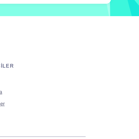
CILER
a
er