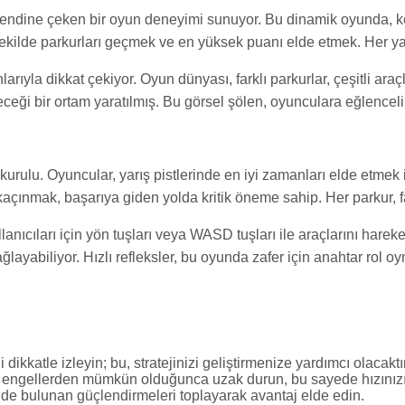
i kendine çeken bir oyun deneyimi sunuyor. Bu dinamik oyunda, ken
şekilde parkurları geçmek ve en yüksek puanı elde etmek. Her yar
nlarıyla dikkat çekiyor. Oyun dünyası, farklı parkurlar, çeşitli a
eceği bir ortam yaratılmış. Bu görsel şölen, oyunculara eğlenceli
urulu. Oyuncular, yarış pistlerinde en iyi zamanları elde etmek iç
çınmak, başarıya giden yolda kritik öneme sahip. Her parkur, farkl
anıcıları için yön tuşları veya WASD tuşları ile araçlarını hareket 
ayabiliyor. Hızlı refleksler, bu oyunda zafer için anahtar rol oy
 dikkatle izleyin; bu, stratejinizi geliştirmenize yardımcı olacaktır
 engellerden mümkün olduğunca uzak durun, bu sayede hızınızı k
de bulunan güçlendirmeleri toplayarak avantaj elde edin.