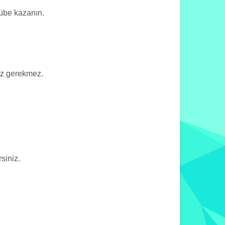
rübe kazanın.
ız gerekmez.
siniz.