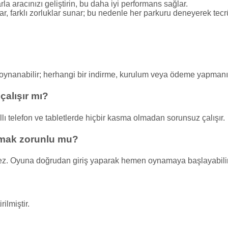
a aracınızı geliştirin, bu daha iyi performans sağlar.
ar, farklı zorluklar sunar; bu nedenle her parkuru deneyerek tec
 oynanabilir; herhangi bir indirme, kurulum veya ödeme yapman
çalışır mı?
ı telefon ve tabletlerde hiçbir kasma olmadan sorunsuz çalışır.
çmak zorunlu mu?
ez. Oyuna doğrudan giriş yaparak hemen oynamaya başlayabilir
ilmiştir.