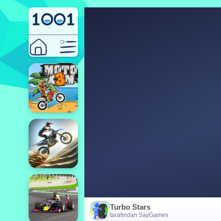
Turbo Stars
tarafından SayGames