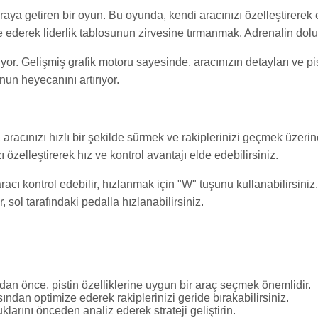
raya getiren bir oyun. Bu oyunda, kendi aracınızı özelleştirerek 
ederek liderlik tablosunun zirvesine tırmanmak. Adrenalin dolu y
yor. Gelişmiş grafik motoru sayesinde, aracınızın detayları ve pis
nun heyecanını artırıyor.
acınızı hızlı bir şekilde sürmek ve rakiplerinizi geçmek üzerine k
zı özelleştirerek hız ve kontrol avantajı elde edebilirsiniz.
acı kontrol edebilir, hızlanmak için "W" tuşunu kullanabilirsiniz
 sol tarafındaki pedalla hızlanabilirsiniz.
an önce, pistin özelliklerine uygun bir araç seçmek önemlidir.
sından optimize ederek rakiplerinizi geride bırakabilirsiniz.
uklarını önceden analiz ederek strateji geliştirin.