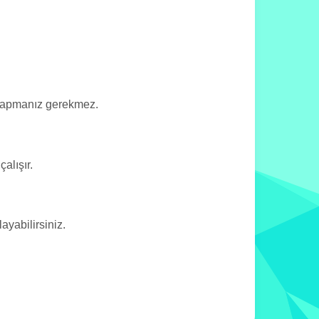
 yapmanız gerekmez.
alışır.
yabilirsiniz.