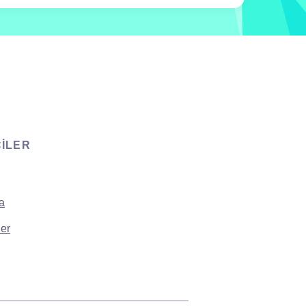
CILER
a
er