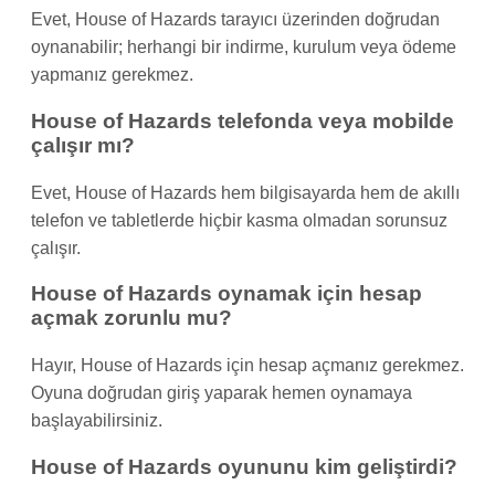
Evet, House of Hazards tarayıcı üzerinden doğrudan
oynanabilir; herhangi bir indirme, kurulum veya ödeme
yapmanız gerekmez.
House of Hazards telefonda veya mobilde
çalışır mı?
Evet, House of Hazards hem bilgisayarda hem de akıllı
telefon ve tabletlerde hiçbir kasma olmadan sorunsuz
çalışır.
House of Hazards oynamak için hesap
açmak zorunlu mu?
Hayır, House of Hazards için hesap açmanız gerekmez.
Oyuna doğrudan giriş yaparak hemen oynamaya
başlayabilirsiniz.
House of Hazards oyununu kim geliştirdi?