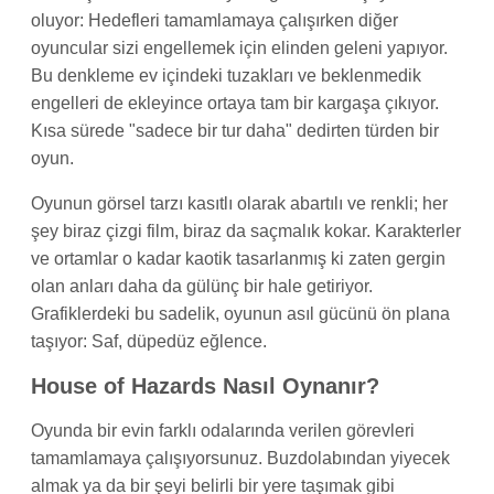
oluyor: Hedefleri tamamlamaya çalışırken diğer
oyuncular sizi engellemek için elinden geleni yapıyor.
Bu denkleme ev içindeki tuzakları ve beklenmedik
engelleri de ekleyince ortaya tam bir kargaşa çıkıyor.
Kısa sürede "sadece bir tur daha" dedirten türden bir
oyun.
Oyunun görsel tarzı kasıtlı olarak abartılı ve renkli; her
şey biraz çizgi film, biraz da saçmalık kokar. Karakterler
ve ortamlar o kadar kaotik tasarlanmış ki zaten gergin
olan anları daha da gülünç bir hale getiriyor.
Grafiklerdeki bu sadelik, oyunun asıl gücünü ön plana
taşıyor: Saf, düpedüz eğlence.
House of Hazards Nasıl Oynanır?
Oyunda bir evin farklı odalarında verilen görevleri
tamamlamaya çalışıyorsunuz. Buzdolabından yiyecek
almak ya da bir şeyi belirli bir yere taşımak gibi