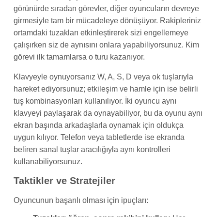
görünürde sıradan görevler, diğer oyuncuların devreye
girmesiyle tam bir mücadeleye dönüşüyor. Rakipleriniz
ortamdaki tuzakları etkinleştirerek sizi engellemeye
çalışırken siz de aynısını onlara yapabiliyorsunuz. Kim
görevi ilk tamamlarsa o turu kazanıyor.
Klavyeyle oynuyorsanız W, A, S, D veya ok tuşlarıyla
hareket ediyorsunuz; etkileşim ve hamle için ise belirli
tuş kombinasyonları kullanılıyor. İki oyuncu aynı
klavyeyi paylaşarak da oynayabiliyor, bu da oyunu aynı
ekran başında arkadaşlarla oynamak için oldukça
uygun kılıyor. Telefon veya tabletlerde ise ekranda
beliren sanal tuşlar aracılığıyla aynı kontrolleri
kullanabiliyorsunuz.
Taktikler ve Stratejiler
Oyuncunun başarılı olması için ipuçları: