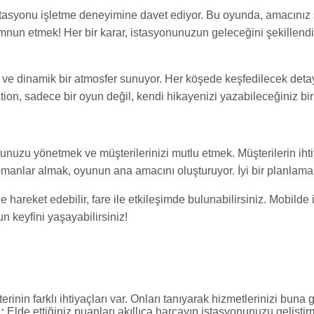
istasyonu işletme deneyimine davet ediyor. Bu oyunda, amacını
un etmek! Her bir karar, istasyonunuzun geleceğini şekillendir
ve dinamik bir atmosfer sunuyor. Her köşede keşfedilecek detaylar
tion, sadece bir oyun değil, kendi hikayenizi yazabileceğiniz bir
nuzu yönetmek ve müşterilerinizi mutlu etmek. Müşterilerin iht
manlar almak, oyunun ana amacını oluşturuyor. İyi bir planlama i
ile hareket edebilir, fare ile etkileşimde bulunabilirsiniz. Mobi
un keyfini yaşayabilirsiniz!
rinin farklı ihtiyaçları var. Onları tanıyarak hizmetlerinizi buna g
:
Elde ettiğiniz puanları akıllıca harcayıp istasyonunuzu geliştir