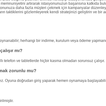
ri memnuniyetini artırarak istasyonunuzun başarısına katkıda bul
onunuza daha fazla müşteri çekmek için kampanyalar düzenleyin
ın taktiklerini gözlemleyerek kendi stratejinizi geliştirin ve bir
 oynanabilir; herhangi bir indirme, kurulum veya ödeme yapman
çalışır mı?
lı telefon ve tabletlerde hiçbir kasma olmadan sorunsuz çalışır.
çmak zorunlu mu?
ez. Oyuna doğrudan giriş yaparak hemen oynamaya başlayabilir
ilmiştir.