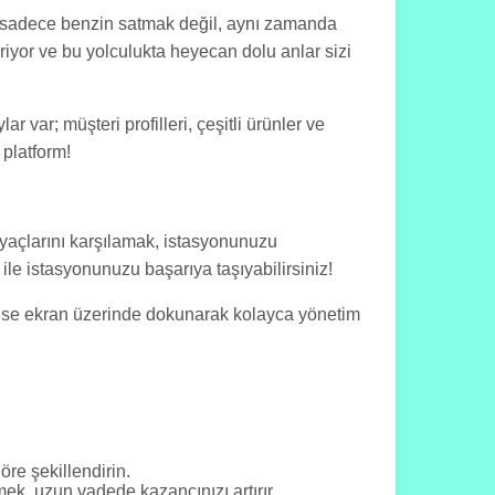
z sadece benzin satmak değil, aynı zamanda
iyor ve bu yolculukta heyecan dolu anlar sizi
 var; müşteri profilleri, çeşitli ürünler ve
 platform!
iyaçlarını karşılamak, istasyonunuzu
le istasyonunuzu başarıya taşıyabilirsiniz!
lde ise ekran üzerinde dokunarak kolayca yönetim
öre şekillendirin.
mek, uzun vadede kazancınızı artırır.