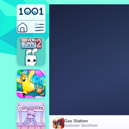
Gas Station
tarafından StoreRider