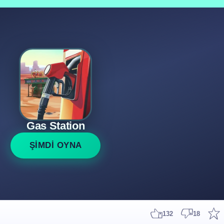
Gas Station
ŞİMDİ OYNA
132
18