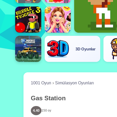
3D Oyunlar
1001 Oyun
Simülasyon Oyunları
Gas Station
4.40
150 oy