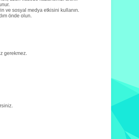
unur.
 ve sosyal medya etkisini kullanın.
 adım önde olun.
ız gerekmez.
siniz.