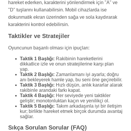
hareket ederken, karakterini yönlendirmek için "A" ve
"D" tuşlarını kullanabilirsin. Mobil cihazlarda ise
dokunmatik ekran üzerinden sağa ve sola kaydırarak
karakterini kontrol edebilirsin.
Taktikler ve Stratejiler
Oyuncunun başarılı olması için ipuçları:
Taktik 1 Başlığı:
Rakibinin hareketlerini
dikkatlice izle ve onun stratejilerine karşı plan
yap.
Taktik 2 Başlığı:
Zamanlamanı iyi ayarla; doğru
anı bekleyerek hamle yap, bu seni öne geçirebilir.
Taktik 3 Başlığı:
Hızlı düşün, anlık kararlar alarak
rakibinle arandaki farkı kapat.
Taktik 4 Başlığı:
Her seviyede yeni taktikler
geliştir; monotonluktan kaçın ve yenilikçi ol.
Taktik 5 Başlığı:
Takım arkadaşınla iyi bir iletişim
kur; birlikte hareket etmek birçok durumda avantaj
sağlar.
Sıkça Sorulan Sorular (FAQ)