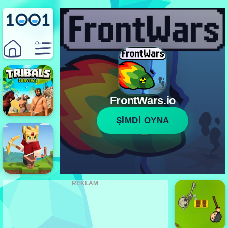
FrontWars.io
ŞİMDİ OYNA
REKLAM