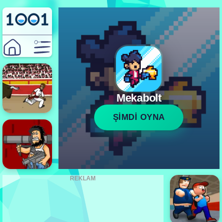
Mekabolt
ŞİMDİ OYNA
REKLAM